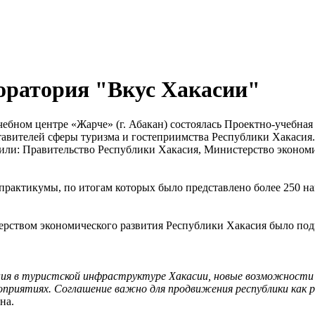
оратория "Вкус Хакасии"
учебном центре «Жарче» (г. Абакан) состоялась Проектно-учебна
ставителей сферы туризма и гостеприимства Республики Хакасия
ли: Правительство Республики Хакасия, Министерство экономи
актикумы, по итогам которых было представлено более 250 на
ерством экономического развития Республики Хакасия было по
ния в туристской инфраструктуре Хакасии, новые возможности
приятиях. Соглашение важно для продвижения республики как ре
на.